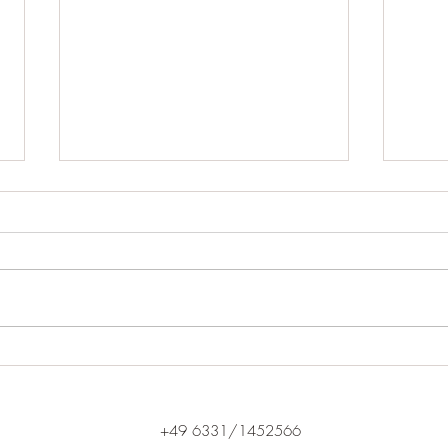
20.04.24
Mia wurde erfolgreich gedeckt.
Näheres nach dem Ultraschall.
Wir 
Weih
+49 6331/1452566