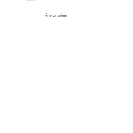
Alle ansehen
.23 wurde Nick vom
llengrund geboren